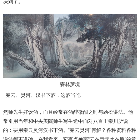
决到了。
森林梦境
秦云、炅河、汉书下酒，这酒当吃
然师先生好饮酒，而且经常在酒醉微酣之时与劲松讲法。他
常引用当年和中央美院师生写生途中面对八百里秦川所说
的：要用秦云炅河汉书下酒。“秦云炅河”何解？各种资料各种
说法都不准确，在我看来，它有点禅宗“云在青天水在瓶”的意