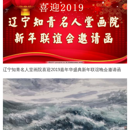
辽宁知青名人堂画院喜迎2019嘉年华盛典新年联谊晚会邀请函