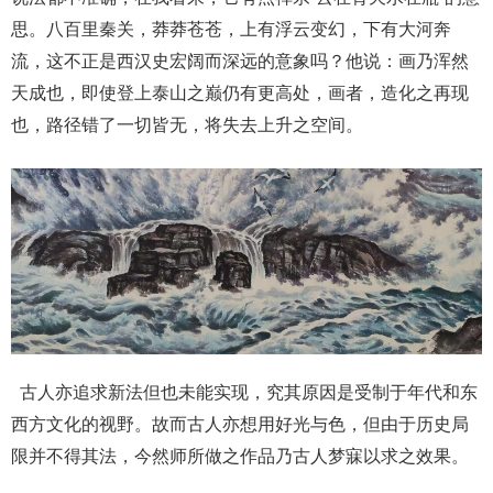
思。八百里秦关，莽莽苍苍，上有浮云变幻，下有大河奔
流，这不正是西汉史宏阔而深远的意象吗？他说：画乃浑然
天成也，即使登上泰山之巅仍有更高处，画者，造化之再现
也，路径错了一切皆无，将失去上升之空间。
古人亦追求新法但也未能实现，究其原因是受制于年代和东
西方文化的视野。故而古人亦想用好光与色，但由于历史局
限并不得其法，今然师所做之作品乃古人梦寐以求之效果。