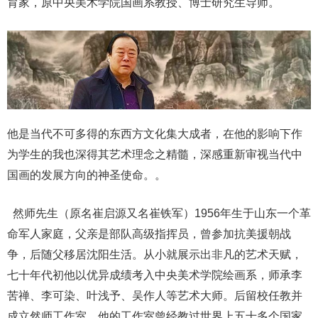
育家，原中央美术学院国画系教授、博士研究生导师。
他是当代不可多得的东西方文化集大成者，在他的影响下作
为学生的我也深得其艺术理念之精髓，深感重新审视当代中
国画的发展方向的神圣使命。。
然师先生（原名崔启源又名崔铁军）1956年生于山东一个革
命军人家庭，父亲是部队高级指挥员，曾参加抗美援朝战
争，后随父移居沈阳生活。从小就展示出非凡的艺术天赋，
七十年代初他以优异成绩考入中央美术学院绘画系，师承李
苦禅、李可染、叶浅予、吴作人等艺术大师。后留校任教并
成立然师工作室，他的工作室曾经教过世界上五十多个国家