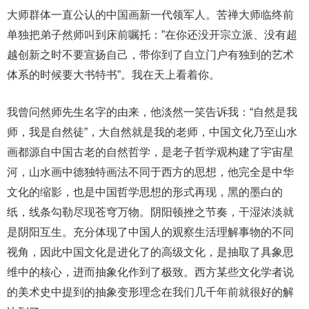
大师群体一直公认的中国画新一代领军人。苦禅大师临终前
单独把弟子然师叫到床前嘱托：”在你还没开宗立派、没有超
越创新之时不要宣扬自己，带你到了自立门户有独到的艺术
体系的时候要大书特书”。我在天上看着你。
我曾问然师先生名字的由来，他淡然一笑告诉我：“自然是我
师，我是自然徒”，大自然就是我的老师，中国文化乃至山水
画都源自中国古老的自然哲学，是老子哲学观构建了宇宙星
河，山水画中德独特画法不同于西方的思想，他完全是中华
文化的缩影，也是中国哲学思想的形式再现，黑的墨白的
纸，线条勾勒尽现苍穹万物。阴阳顿挫之节奏，干湿浓淡就
是阴阳互生。充分体现了中国人的观察生活理解事物的不同
视角，因此中国文化是进化了的高级文化，是抽取了具象思
维中的核心，进而抽象化作到了极致。西方某些文化学者说
的美术史中提到的抽象变形理念在我们几千年前就很好的解