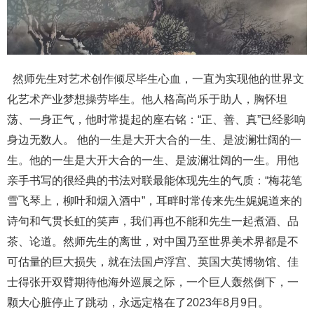
然师先生对艺术创作倾尽毕生心血，一直为实现他的世界文
化艺术产业梦想操劳毕生。他人格高尚乐于助人，胸怀坦
荡、一身正气，他时常提起的座右铭：“正、善、真”已经影响
身边无数人。 他的一生是大开大合的一生、是波澜壮阔的一
生。他的一生是大开大合的一生、是波澜壮阔的一生。用他
亲手书写的很经典的书法对联最能体现先生的气质：“梅花笔
雪飞琴上，柳叶和烟入酒中”，耳畔时常传来先生娓娓道来的
诗句和气贯长虹的笑声，我们再也不能和先生一起煮酒、品
茶、论道。然师先生的离世，对中国乃至世界美术界都是不
可估量的巨大损失，就在法国卢浮宫、英国大英博物馆、佳
士得张开双臂期待他海外巡展之际，一个巨人轰然倒下，一
颗大心脏停止了跳动，永远定格在了2023年8月9日。