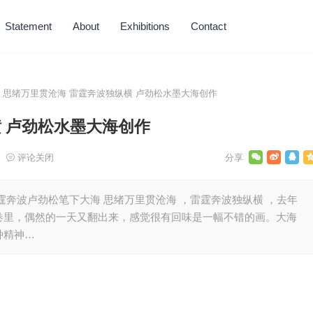
Statement
About
Exhibitions
Contact
思绪万里贯沧海 雷霆奔波独纵横 卢劲松水墨大海创作
 卢劲松水墨大海创作
评论关闭
霆奔波卢劲松笔下大海 思绪万里贯沧海 ，雷霆奔波独纵横 ，去年
卷里，偶然的一天又翻出来，感觉很有回味是一幅不错的画。大海
种精神…