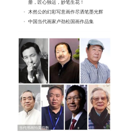
册，匠心独运，妙笔生花！
木然公的幻彩写意画作尽洒笔墨光辉
中国当代画家卢劲松国画作品集
当代书画拍卖指数