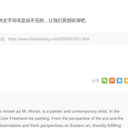
的文字词语是说不完的，让我们冥想听涛吧。
明出处。
https://www.miaoliantang.com/2018/06/2071.html
打赏
927
赞
 known as Mr. Moran, is a painter and contemporary artist. In the
Color Freehand ink painting. From the perspective of the era and the
servations and fresh perspectives on Eastern art, thereby fulfilling