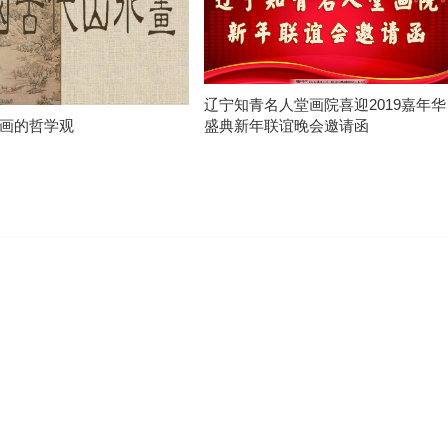
辽宁知青名人堂画院喜迎2019嘉年华
盛典新年联谊晚会邀请函
画的哲学观