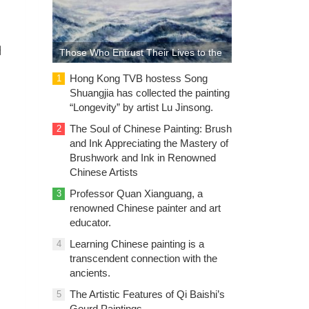
翻
Those Who Entrust Their Lives to the
Sea: The Sea of Life in the Paintings
Hong Kong TVB hostess Song
1
Shuangjia has collected the painting
of Lu Guanyu
“Longevity” by artist Lu Jinsong.
The Soul of Chinese Painting: Brush
2
and Ink Appreciating the Mastery of
Brushwork and Ink in Renowned
Chinese Artists
Professor Quan Xianguang, a
3
renowned Chinese painter and art
educator.
Learning Chinese painting is a
4
transcendent connection with the
ancients.
The Artistic Features of Qi Baishi’s
5
Gourd Paintings