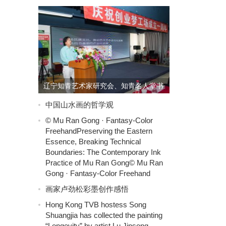
辽宁知青艺术家研究会、知青名人堂书
画院筹备启动
中国山水画的哲学观
© Mu Ran Gong · Fantasy-Color
FreehandPreserving the Eastern
Essence, Breaking Technical
Boundaries: The Contemporary Ink
Practice of Mu Ran Gong© Mu Ran
Gong · Fantasy-Color Freehand
画家卢劲松彩墨创作感悟
Hong Kong TVB hostess Song
Shuangjia has collected the painting
“Longevity” by artist Lu Jinsong.