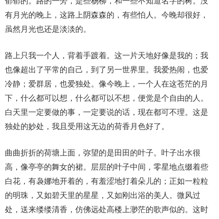
郁郁的。路的一旁，是些杨柳，和一些不知道名字的树。没
有月光的晚上，这路上阴森森的，有些怕人。今晚却很好，
虽然月光也还是淡淡的。
路上只我一个人，背着手踱着。这一片天地好像是我的；我
也像超出了平常的自己，到了另一世界里。我爱热闹，也爱
冷静；爱群居，也爱独处。像今晚上，一个人在这苍茫的月
下，什么都可以想，什么都可以不想，便觉是个自由的人。
白天里一定要做的事，一定要说的话，现在都可不理。这是
独处的妙处，我且受用这无边的荷香月色好了。
曲曲折折的荷塘上面，弥望的是田田的叶子。叶子出水很
高，像亭亭的舞女的裙。层层的叶子中间，零星地点缀着些
白花，有袅娜地开着的，有羞涩地打着朵儿的；正如一粒粒
的明珠，又如碧天里的星星，又如刚出浴的美人。微风过
处，送来缕缕清香，仿佛远处高楼上渺茫的歌声似的。这时