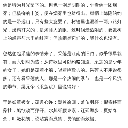
像是特为月光留下的。树色一例是阴阴的，乍看像一团烟
雾；但杨柳的丰姿，便在烟雾里也辨得出。树梢上隐隐约约
的是一带远山，只有些大意罢了。树缝里也漏着一两点路灯
光，没精打采的，是渴睡人的眼。这时候最热闹的，要数树
上的蝉声与水里的蛙声；但热闹是它们的，我什么也没有。
忽然想起采莲的事情来了。采莲是江南的旧俗，似乎很早就
有，而六朝时为盛；从诗歌里可以约略知道。采莲的是少年
的女子，她们是荡着小船，唱着艳歌去的。采莲人不用说很
多，还有看采莲的人。那是一个热闹的季节，也是一个风流
的季节。梁元帝《采莲赋》里说得好：
于是妖童媛女，荡舟心许；鷁首徐回，兼传羽杯；欋将移而
藻挂，船欲动而萍开。尔其纤腰束素，迁延顾步；夏始春
余，叶嫩花初，恐沾裳而浅笑，畏倾船而敛裾。