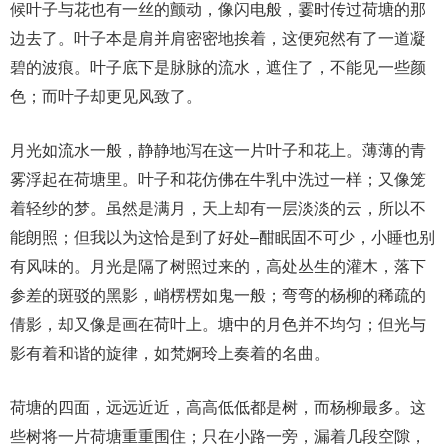
候叶子与花也有一丝的颤动，像闪电般，霎时传过荷塘的那
边去了。叶子本是肩并肩密密地挨着，这便宛然有了一道凝
碧的波痕。叶子底下是脉脉的流水，遮住了，不能见一些颜
色；而叶子却更见风致了。
月光如流水一般，静静地泻在这一片叶子和花上。薄薄的青
雾浮起在荷塘里。叶子和花仿佛在牛乳中洗过一样；又像笼
着轻纱的梦。虽然是满月，天上却有一层淡淡的云，所以不
能朗照；但我以为这恰是到了好处–酣眠固不可少，小睡也别
有风味的。月光是隔了树照过来的，高处丛生的灌木，落下
参差的斑驳的黑影，峭楞楞如鬼一般；弯弯的杨柳的稀疏的
倩影，却又像是画在荷叶上。塘中的月色并不均匀；但光与
影有着和谐的旋律，如梵婀玲上奏着的名曲。
荷塘的四面，远远近近，高高低低都是树，而杨柳最多。这
些树将一片荷塘重重围住；只在小路一旁，漏着几段空隙，