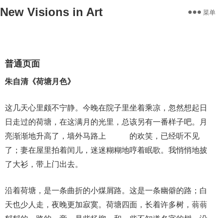
New Visions in Art
菜单
Home
Works
Statement
About
Exhibitions
Contact
普通页面
朱自清《荷塘月色》
这几天心里颇不宁静。今晚在院子里坐着乘凉，忽然想起日
日走过的荷塘，在这满月的光里，总该另有一番样子吧。月
亮渐渐地升高了，墙外马路上
孩子们
的欢笑，已经听不见
了；妻在屋里拍着闰儿，迷迷糊糊地哼着眠歌。我悄悄地披
了大衫，带上门出去。
沿着荷塘，是一条曲折的小煤屑路。这是一条幽僻的路；白
天也少人走，夜晚更加寂寞。荷塘四面，长着许多树，蓊蓊