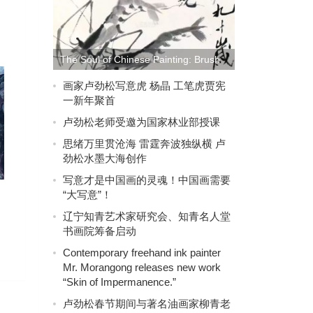
The Soul of Chinese Painting: Brush
and Ink Appreciating the Mastery of
画家卢劲松写意虎 杨晶 工笔虎贾宪
一新年聚首
Brushwork and Ink in Renowned
卢劲松老师受邀为国家林业部授课
Chinese Artists
思绪万里贯沧海 雷霆奔波独纵横 卢
劲松水墨大海创作
写意才是中国画的灵魂！中国画需要
“大写意”！
辽宁知青艺术家研究会、知青名人堂
书画院筹备启动
Contemporary freehand ink painter
Mr. Morangong releases new work
“Skin of Impermanence.”
卢劲松春节期间与著名油画家柳青老