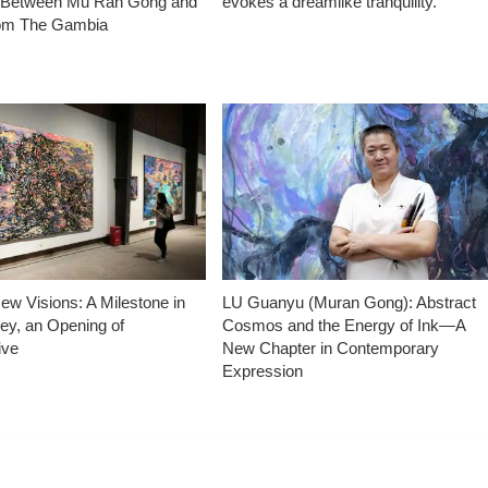
 Between Mu Ran Gong and
evokes a dreamlike tranquility.
rom The Gambia
ew Visions: A Milestone in
LU Guanyu (Muran Gong): Abstract
ey, an Opening of
Cosmos and the Energy of Ink—A
ive
New Chapter in Contemporary
Expression