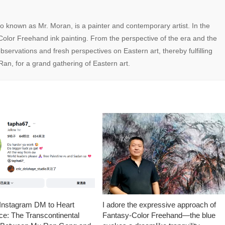
 known as Mr. Moran, is a painter and contemporary artist. In the
Color Freehand ink painting. From the perspective of the era and the
servations and fresh perspectives on Eastern art, thereby fulfilling
Ran, for a grand gathering of Eastern art.
Instagram DM to Heart
I adore the expressive approach of
e: The Transcontinental
Fantasy-Color Freehand—the blue