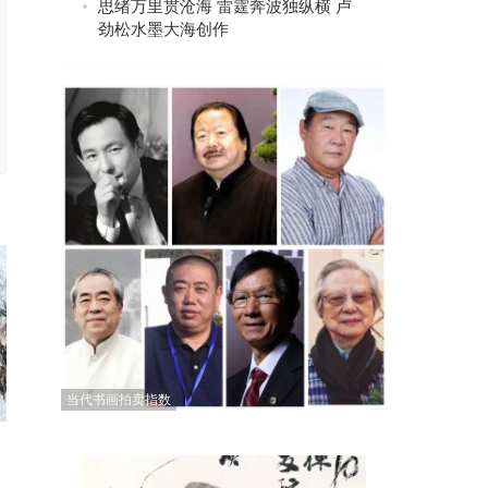
思绪万里贯沧海 雷霆奔波独纵横 卢
劲松水墨大海创作
当代书画拍卖指数