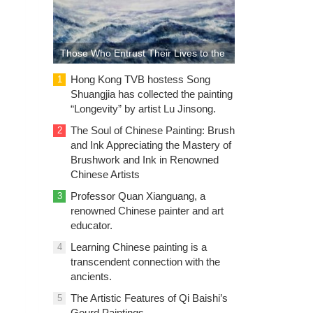
Those Who Entrust Their Lives to the
Sea: The Sea of Life in the Paintings
Hong Kong TVB hostess Song
1
Shuangjia has collected the painting
of Lu Guanyu
“Longevity” by artist Lu Jinsong.
The Soul of Chinese Painting: Brush
2
and Ink Appreciating the Mastery of
Brushwork and Ink in Renowned
Chinese Artists
Professor Quan Xianguang, a
3
renowned Chinese painter and art
educator.
Learning Chinese painting is a
4
transcendent connection with the
ancients.
The Artistic Features of Qi Baishi’s
5
Gourd Paintings