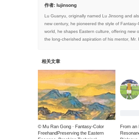
作者:
lujinsong
Lu Guanyu, originally named Lu Jinsong and also
new century, he pioneered the style of Fantasy-
world, he shapes Eastern culture, offering new ob
the long-cherished aspiration of his mentor, Mr. 
相关文章
© Mu Ran Gong · Fantasy-Color
From an 
FreehandPreserving the Eastern
Resonanc