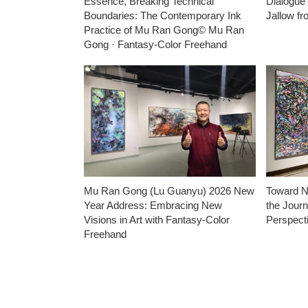
Essence, Breaking Technical
Dialogue
Boundaries: The Contemporary Ink
Jallow f
Practice of Mu Ran Gong© Mu Ran
Gong · Fantasy-Color Freehand
Mu Ran Gong (Lu Guanyu) 2026 New
Toward N
Year Address: Embracing New
the Journ
Visions in Art with Fantasy-Color
Perspect
Freehand