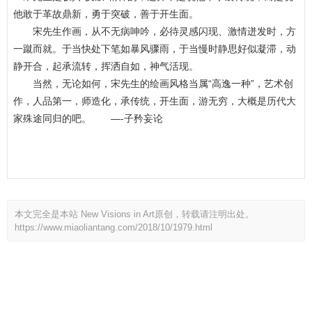
他敢于革故鼎新，勇于突破，善于开生面。
宋先生作画，从不无病呻吟，必待灵感闪现、激情迸发时，方
一蹴而就。于当快处下笔如暴风
骤雨，于当慢时静思好似凝滞，动
静开合，起承流转，挥洒自如，神气活现。
当然，无论如何，宋先生的绘画风格当属“高逸一种”，艺术创
作，人品第一，师造化，承传统，开生面，游无穷，大概是历代大
家殊途同归的吧。 —-子矜妄论
中国美术家网
本文完全是本站 New Visions in Art原创，转载请注明出处。
https://www.miaoliantang.com/2018/10/1979.html
打赏
341
赞