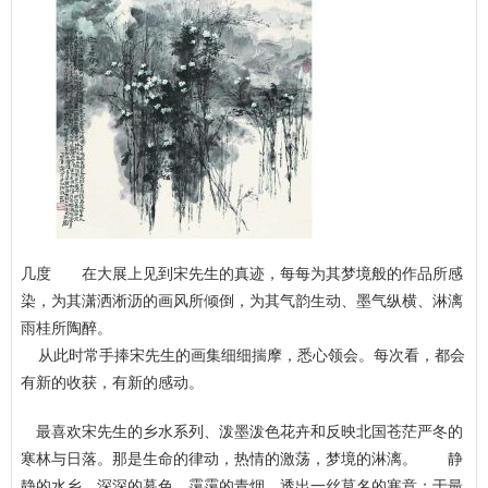
几度 在大展上见到宋先生的真迹，每每为其梦境般的作品所感
染，为其潇洒淅沥的画风所倾倒，为其气韵生动、墨气纵横、淋漓
雨桂所陶醉。
从此时常手捧宋先生的画集细细揣摩，悉心领会。每次看，都会
有新的收获，有新的感动。
最喜欢宋先生的乡水系列、泼墨泼色花卉和反映北国苍茫严冬的
寒林与日落。那是生命的律动，热情的激荡，梦境的淋漓。
静
静的水乡，深深的暮色，霭霭的青烟，透出一丝莫名的寒意；于最