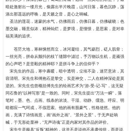
暗处激射出一缕月光，偷露出半片晚霞，山河日落，暮色沉静，荡
涤出那遥远的呼唤，是天籁之音，是心之呐喊。
圣洁的莲花，迷蒙的水气，仿佛雨后，仿佛日暮，仿佛破晓；色
墨交融，睡意似浓，精神灿烂，是梦境，是憧憬，是思索，是对幸
福美满的追求。
苍茫大地，寒林悚然而立，冰河凝结，其气砺烈，砭人肌骨；
一丝光亮，拼命从颤抖的枝丫缝隙中滤过，予万物以生机，是顽强
的心声吧？是坚毅的精神耶？是拼斗争上的信仰乎？
宋先生的作品，寒中裹暖，暗中透明，尘埃不染，迷茫意浓，其
容清明。宋先生和傅抱石是挚交，实是神交，二人在精神深处是莫
逆的。宋先生也曾概括傅先生的绘画艺术为“游-受-记-写”，这无疑
同石鲁的“以神写形”是一致的。同时，宋先生提出“万法一瞬”，落
笔时，墨、色、点画、线条的浓淡、干湿、动静、缓急、呼应、明
暗都应一气呵成，不假思索。他的画有股豪气，性格使然。他的
画，充满了诗情画意，画“画外之画”、“景外之景”，于无声处呐
喊，于无形处显神，“无声诗魂”正是内家对其作品的评价。
宋先生是极具“反叛”精神的，这并不是说他不承袭传统，而是说