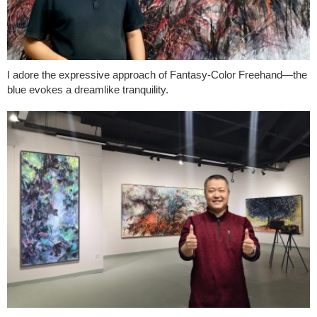
I adore the expressive approach of Fantasy-Color Freehand—the
blue evokes a dreamlike tranquility.