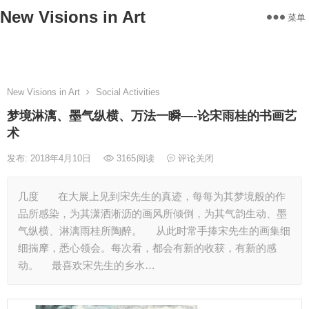
New Visions in Art
菜单
Home
Works
Statement
About
Exhibitions
Contact
New Visions in Art
Social Activities
梦境淋漓、墨气纵横、万法一瞬—-论宋雨桂的书画艺
术
发布: 2018年4月10日
3165
阅读
评论关闭
几度 在大展上见到宋先生的真迹，每每为其梦境般的作
品所感染，为其潇洒淅沥的画风所倾倒，为其气韵生动、墨
气纵横、淋漓雨桂所陶醉。 从此时常手捧宋先生的画集细
细揣摩，悉心领会。每次看，都会有新的收获，有新的感
动。 最喜欢宋先生的乡水…