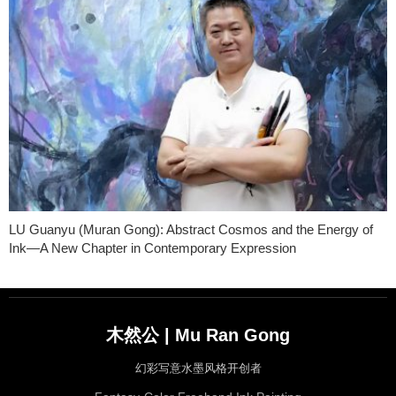
LU Guanyu (Muran Gong): Abstract Cosmos and the Energy of
Ink—A New Chapter in Contemporary Expression
木然公 | Mu Ran Gong
幻彩写意水墨风格开创者