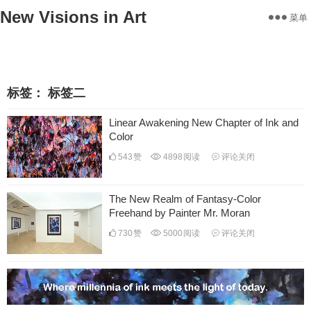
New Visions in Art
菜单
Home
Works
Statement
About
Exhibitions
Contact
标签：
标签二
Linear Awakening New Chapter of Ink and
Color
543
赞
4898
阅读
评论关闭
The New Realm of Fantasy-Color
Freehand by Painter Mr. Moran
730
赞
5000
阅读
评论关闭